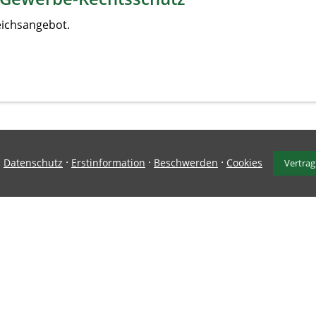
eichsangebot.
·
·
·
·
Datenschutz
Erstinformation
Beschwerden
Cookies
Vertrag